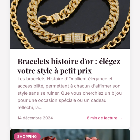
Bracelets histoire d'or : élégez
votre style à petit prix
Les bracelets Histoire d'Or allient élégance et
accessibilité, permettant à chacun d'affirmer son
style sans se ruiner. Que vous cherchiez un bijou
pour une occasion spéciale ou un cadeau
réfléchi, la...
14 décembre 2024
6 min de lecture →
SHOPPING