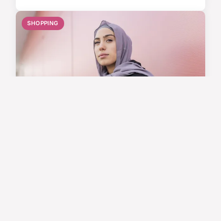
SHOPPING
Tenues de sport chic : allier
fonctionnalité et esthétique
Dans le monde contemporain, le sport n'est plus
simplement une activité physique, c'est aussi
une affaire de style. Les tenues de sport,
autrefois limitées aux salles de gym et aux