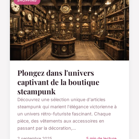
SHOPPING
Plongez dans l'univers
captivant de la boutique
steampunk
Découvrez une sélection unique d'articles
steampunk qui marient l'élégance victorienne à
un univers rétro-futuriste fascinant. Chaque
pièce, des vêtements aux accessoires en
passant par la décoration,...
2 septembre 2025
5 min de lecture →