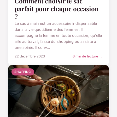
Comment choisir le sac
parfait pour chaque occasion
?
Le sac à main est un accessoire indispensable
dans la vie quotidienne des femmes. Il
accompagne la femme en toute occasion, qu'elle
aille au travail, fasse du shopping ou assiste à
une soirée. Il conv...
22 décembre 2023
6 min de lecture →
SHOPPING