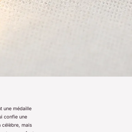
nt une médaille
ui confie une
n célèbre, mais