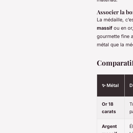
Associer la b
La médaille, c’es
massif
ou en or,
gourmette fine a
métal que la méd
Comparatif
✨ Métal
D
Or 18
T
carats
p
Argent
É