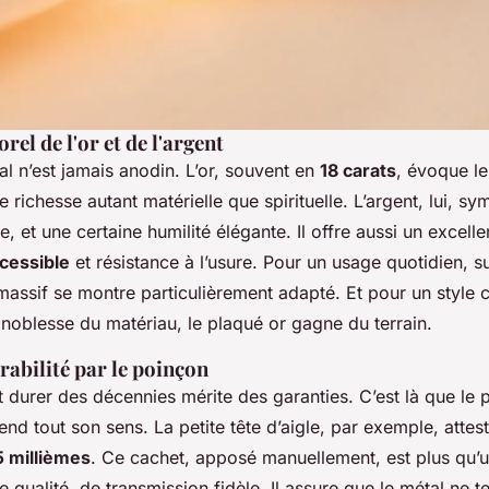
rel de l'or et de l'argent
l n’est jamais anodin. L’or, souvent en
18 carats
, évoque le
ne richesse autant matérielle que spirituelle. L’argent, lui, sy
re, et une certaine humilité élégante. Il offre aussi un excel
cessible
et résistance à l’usure. Pour un usage quotidien, s
 massif se montre particulièrement adapté. Et pour un style
a noblesse du matériau, le plaqué or gagne du terrain.
rabilité par le poinçon
t durer des décennies mérite des garanties. C’est là que le
rend tout son sens. La petite tête d’aigle, par exemple, attes
 millièmes
. Ce cachet, apposé manuellement, est plus qu’u
qualité, de transmission fidèle. Il assure que le métal ne t