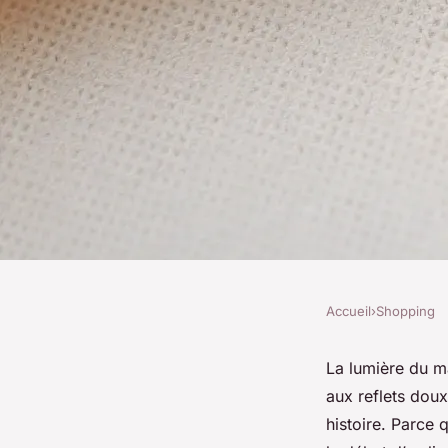
Accueil
›
Shopping
SHOPPING
Pourquoi choisir un
La lumière du ma
aux reflets doux
baptême pour un lie
histoire. Parce 