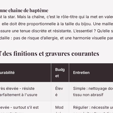
onne chaîne de baptême
t la star. Mais la chaîne, c’est le rôle-titre qui la met en val
 elle doit être proportionnelle à la taille du bijou. Une maill
ssure une tenue discrète et résistante. L’essentiel ? Qu’elle
aille : pas de risque d’allergie, et une harmonie visuelle par
 des finitions et gravures courantes
Budg
urabilité
Entretien
et
rès élevée - résiste
Élev
Simple : nettoyage d
arfaitement à l'usure
é
tissu non abrasif
levée - surtout s’il est
Mod
Régulier : nécessite 