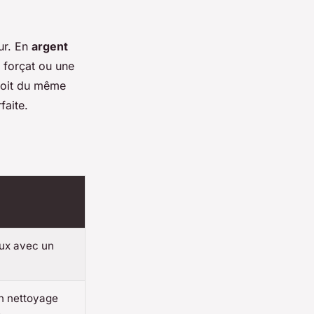
eur. En
argent
e forçat ou une
 soit du même
faite.
oux avec un
un nettoyage