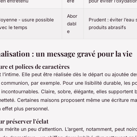
ien entretenu
éré
pour éviter l’oxydatio
Abor
oyenne - usure possible
Prudent : éviter l’eau 
dabl
vec le temps
produits abrasifs
e
alisation : un message gravé pour la vie
ure et polices de caractères
t l’intime. Elle peut être réalisée dès le départ ou ajoutée d
e communion, par exemple. Pour une lisibilité durable, les p
 incontournables. Claire, sobre, élégante, elles supportent 
netteté. Certaines maisons proposent même une écriture ma
n effet plus personnel.
ur préserver l'éclat
x mérite un peu d’attention. L’argent, notamment, peut noirc