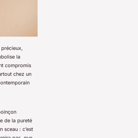
 précieux,
mbolise la
lent compromis
urtout chez un
 contemporain
 poinçon
te de la pureté
n sceau : c’est
ernira pas, que