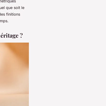
métriques
el que soit le
des finitions
emps.
éritage ?