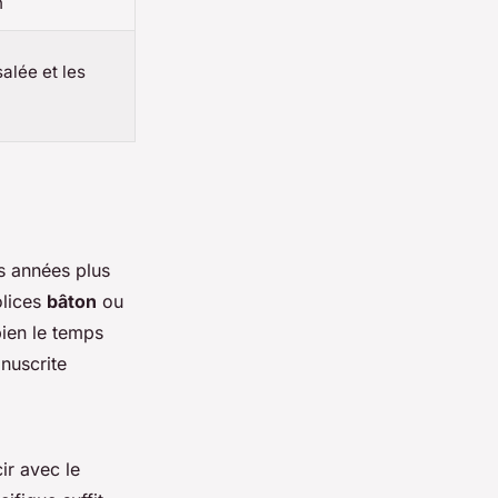
n
salée et les
es années plus
olices
bâton
ou
bien le temps
nuscrite
ir avec le