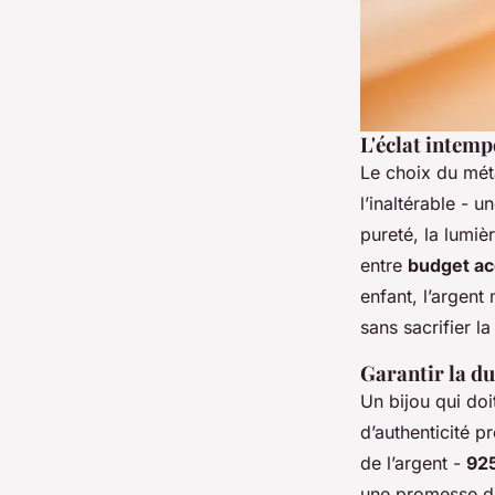
L'éclat intempo
Le choix du méta
l’inaltérable - u
pureté, la lumiè
entre
budget ac
enfant, l’argent
sans sacrifier l
Garantir la du
Un bijou qui doi
d’authenticité p
de l’argent -
925
une promesse de 