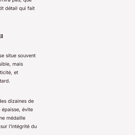
 détail qui fait
ou
 se situe souvent
sible, mais
icité, et
tard.
 des dizaines de
n épaisse, évite
une médaille
ur l’intégrité du