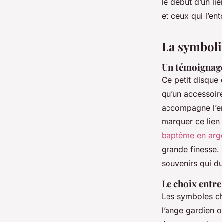
le début d’un li
et ceux qui l’ent
Alexandre-Pierre
•
08/04/2026 18:27
•
9 min de lecture
La symboli
Un témoignage
Ce petit disque
qu’un accessoir
accompagne l’en
marquer ce lien 
baptême en arg
grande finesse.
souvenirs qui du
Le choix entre
Les symboles cha
l’ange gardien 