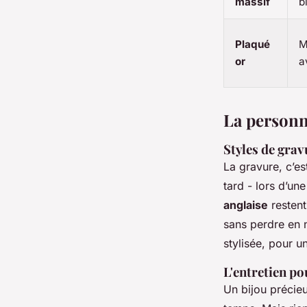
massif
b
Plaqué
M
or
a
La personn
Styles de grav
La gravure, c’es
tard - lors d’un
anglaise
restent
sans perdre en 
stylisée, pour u
L'entretien po
Un bijou précieu