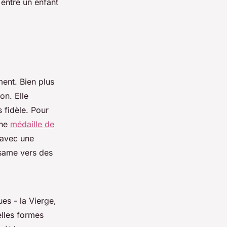
 entre un enfant
ent. Bien plus
on. Elle
 fidèle. Pour
une
médaille de
 avec une
ésame vers des
es - la Vierge,
elles formes