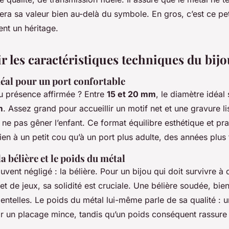
era sa valeur bien au-delà du symbole. En gros, c’est ce petit
ent un héritage.
r les caractéristiques techniques du bij
déal pour un port confortable
ou présence affirmée ? Entre
15 et 20 mm
, le diamètre idéal
m
. Assez grand pour accueillir un motif net et une gravure li
 ne pas gêner l’enfant. Ce format équilibre esthétique et prat
ien à un petit cou qu’à un port plus adulte, des années plus 
la bélière et le poids du métal
uvent négligé : la bélière. Pour un bijou qui doit survivre à
 et de jeux, sa solidité est cruciale. Une bélière soudée, bie
entelles. Le poids du métal lui-même parle de sa qualité : 
ir un placage mince, tandis qu’un poids conséquent rassure s