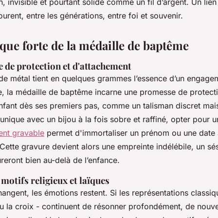
en, invisible et pourtant solide comme un fil d’argent. Un lien
ourent, entre les générations, entre foi et souvenir.
que forte de la médaille de baptême
 de protection et d'attachement
 de métal tient en quelques grammes l’essence d’un engagem
e, la médaille de baptême incarne une promesse de protecti
fant dès ses premiers pas, comme un talisman discret mais
unique avec un bijou à la fois sobre et raffiné, opter pour 
ent gravable
permet d'immortaliser un prénom ou une date
 Cette gravure devient alors une empreinte indélébile, un s
reront bien au-delà de l’enfance.
 motifs religieux et laïques
ngent, les émotions restent. Si les représentations classiqu
ou la croix - continuent de résonner profondément, de nouv