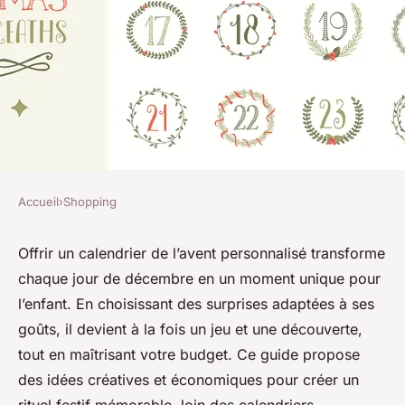
Accueil
›
Shopping
SHOPPING
Un calendrier de l'avent enfant
Offrir un calendrier de l’avent personnalisé transforme
chaque jour de décembre en un moment unique pour
à personnaliser et économiser
l’enfant. En choisissant des surprises adaptées à ses
goûts, il devient à la fois un jeu et une découverte,
Nicolas
•
9 octobre 2025
•
4 min de lecture
tout en maîtrisant votre budget. Ce guide propose
des idées créatives et économiques pour créer un