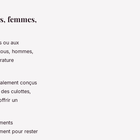
s, femmes,
s ou aux
e tous, hommes,
rature
cialement conçus
des culottes,
ffrir un
ements
ement pour rester