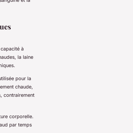
sanguine et la
ques
 capacité à
audes, la laine
miques.
tilisée pour la
ulement chaude,
, contrairement
ure corporelle.
haud par temps