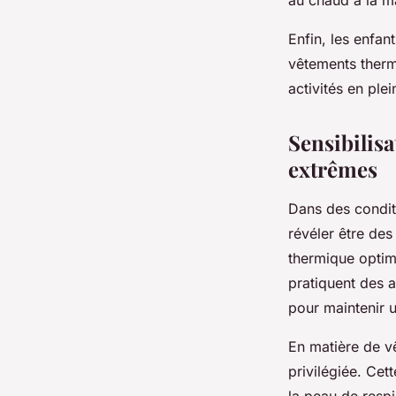
au chaud à la m
Enfin, les enfa
vêtements thermi
activités en ple
Sensibilis
extrêmes
Dans des condit
révéler être des 
thermique optima
pratiquent des a
pour maintenir 
En matière de v
privilégiée. Cet