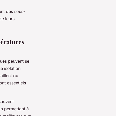
ent des sous-
de leurs
pératures
ques peuvent se
ne isolation
aillent ou
ont essentiels
souvent
 en permettant à