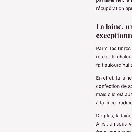
parfaitement la 
récupération aprè
La laine, u
exceptionn
Parmi les fibres 
retenir la chale
fait aujourd’hu
En effet, la lain
confection de s
mais elle est a
à la laine traditi
De plus, la lain
Ainsi, un sous-