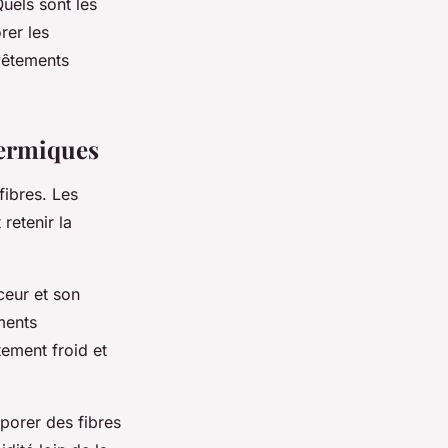
uels sont les
rer les
vêtements
hermiques
fibres
. Les
retenir la
ceur et son
ments
tement froid et
porer des fibres