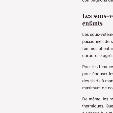
compagnons de 
Les sous-v
enfants
Les sous-vêteme
passionnés de sp
femmes et enfant
corporelle agré
Pour les femmes
pour épouser le
des
shirts
à manc
maximum de conf
De même, les h
thermiques. Que 