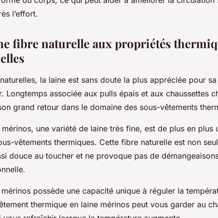
forme du corps, ce qui peut aider à améliorer la circulation 
s l’effort.
ne fibre naturelle aux propriétés thermi
elles
naturelles, la
laine
est sans doute la plus appréciée pour sa
ur. Longtemps associée aux pulls épais et aux chaussettes ch
i son grand retour dans le domaine des sous-vêtements ther
e mérinos, une variété de laine très fine, est de plus en plus u
ous-vêtements thermiques. Cette fibre naturelle est non se
ussi douce au toucher et ne provoque pas de démangeaisons
onnelle.
e mérinos possède une capacité unique à réguler la températ
vêtement thermique en laine mérinos peut vous garder au c