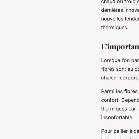
chaud ou froid 
dernières innova
Gabriel
•
22 décembre 2023
•
6 min de lecture
nouvelles tenda
thermiques.
L’importan
Lorsque l’on pa
fibres sont au c
chaleur corporell
Parmi les fibre
confort. Cependa
thermiques car i
inconfortable.
Pour pallier à 