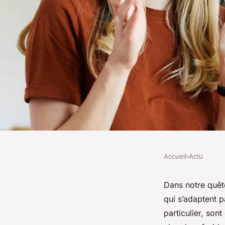
Accueil
›
Actu
ACTU
Innovations dans les
Dans notre quêt
qui s’adaptent p
vêtements thermiqu
particulier, son