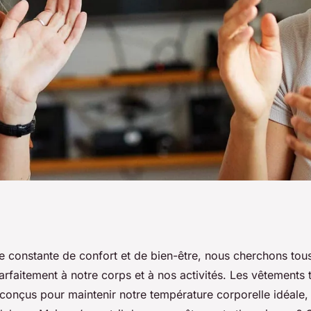
 tissus de sous-
e constante de confort et de bien-être, nous cherchons tou
arfaitement à notre corps et à nos activités. Les vêtements
es
t conçus pour maintenir notre température corporelle idéale, 