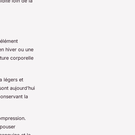
dité loin de la
 élément
en hiver ou une
ture corporelle
a légers et
sont aujourd’hui
conservant la
compression.
épouser